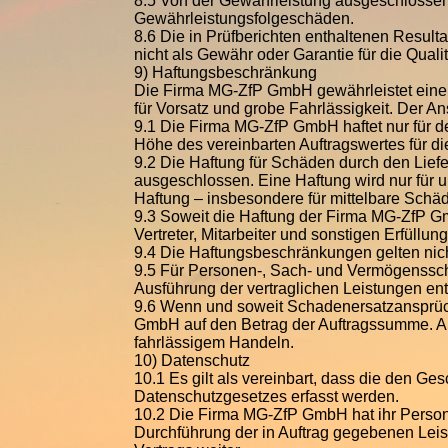
8.5 Von der Gewährleistung ausgeschlossen 
Gewährleistungsfolgeschäden.
8.6 Die in Prüfberichten enthaltenen Result
nicht als Gewähr oder Garantie für die Quali
9) Haftungsbeschränkung
Die Firma MG-ZfP GmbH gewährleistet eine 
für Vorsatz und grobe Fahrlässigkeit. Der A
9.1 Die Firma MG-ZfP GmbH haftet nur für d
Höhe des vereinbarten Auftragswertes für di
9.2 Die Haftung für Schäden durch den Lief
ausgeschlossen. Eine Haftung wird nur für
Haftung – insbesondere für mittelbare Sch
9.3 Soweit die Haftung der Firma MG-ZfP Gmb
Vertreter, Mitarbeiter und sonstigen Erfüllung
9.4 Die Haftungsbeschränkungen gelten nicht
9.5 Für Personen-, Sach- und Vermögenssch
Ausführung der vertraglichen Leistungen en
9.6 Wenn und soweit Schadenersatzansprüche
GmbH auf den Betrag der Auftragssumme. 
fahrlässigem Handeln.
10) Datenschutz
10.1 Es gilt als vereinbart, dass die den 
Datenschutzgesetzes erfasst werden.
10.2 Die Firma MG-ZfP GmbH hat ihr Persona
Durchführung der in Auftrag gegebenen Lei