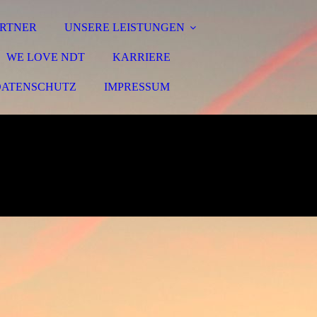
RTNER
UNSERE LEISTUNGEN
WE LOVE NDT
KARRIERE
DATENSCHUTZ
IMPRESSUM