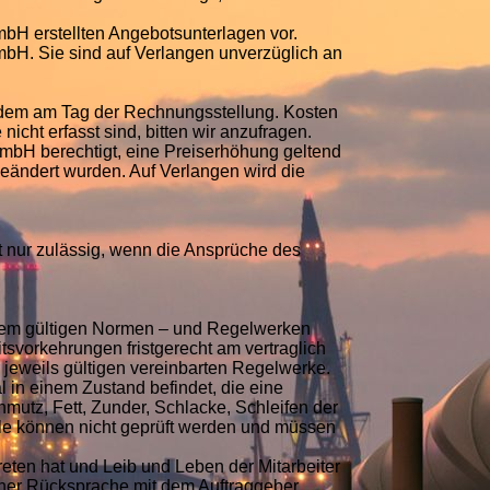
H erstellten Angebotsunterlagen vor.
mbH. Sie sind auf Verlangen unverzüglich an
zu dem am Tag der Rechnungsstellung. Kosten
nicht erfasst sind, bitten wir anzufragen.
 GmbH berechtigt, eine Preiserhöhung geltend
geändert wurden. Auf Verlangen wird die
nur zulässig, wenn die Ansprüche des
 dem gültigen Normen – und Regelwerken
svorkehrungen fristgerecht am vertraglich
 jeweils gültigen vereinbarten Regelwerke.
l in einem Zustand befindet, die eine
mutz, Fett, Zunder, Schlacke, Schleifen der
le können nicht geprüft werden und müssen
eten hat und Leib und Leben der Mitarbeiter
iner Rücksprache mit dem Auftraggeber,