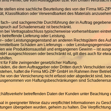
sind Fehler, die vom Auftraggeber bzw. von Dritten verursacht 
ate stellen eine sachliche Beurteilung des von der Firma MG-Zf
tät, Klassifikation oder Verwendbarkeit des Materials anzusehen
fach– und sachgerechte Durchführung der in Auftrag gegebenen
nspruch auf Schadenersatz ist beschränkt.
en bei Vertragsabschluss typischerweise vorhersehbaren eintr
e betreffende Lieferung oder Leistung.
er– oder Leistungsgegenstand an anderen Rechtsgütern des Auf
 unmittelbare Schäden am Lieferungs – oder Leistungsgegens
äden wie Produktionsausfall und entgangenen Gewinn – ist aus
H ausgeschlossen oder beschränkt ist, gilt dies auch für etwa
shilfen.
 für Fälle zwingender gesetzlicher Haftung.
äden, die dem Auftraggeber oder Dritten durch Verschulden vo
tstehen, haftet die Firma MG-ZfP GmbH im Rahmen ihrer Betriebs
 von der Versicherung nicht erfasst oder abgedeckt sind, bes
Ausgenommen von Haftungsbeschränkungen sind Schadenersatz
Geschäftsverkehr betreffenden Daten der Kunden unter Beachtun
l in geeigneter Weise dazu verpflichtet Informationen zu Gesch
stungen übergeben wurden, geheim zu halten. Die Verpflichtun