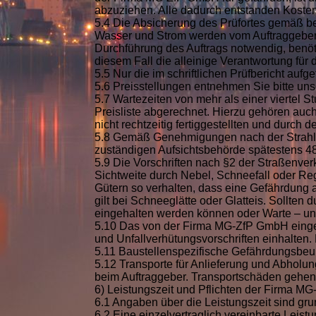
abzuziehen. Alle dadurch entstanden Koste
5.4 Die Absicherung des Prüfortes gemäß be
Wasser und Strom werden vom Auftraggeber k
Durchführung des Auftrags notwendig, benöti
diesem Fall die alleinige Verantwortung für 
5.5 Nur die im schriftlichen Prüfbericht aufg
5.6 Preisstellungen entnehmen Sie bitte uns
5.7 Wartezeiten von mehr als einer viertel
Preisliste abgerechnet. Hierzu gehören au
nicht rechtzeitig fertiggestellten und durch
5.8 Gemäß Genehmigungen nach der Strahlen
zuständigen Aufsichtsbehörde spätestens 48 
5.9 Die Vorschriften nach §2 der Straßenver
Sichtweite durch Nebel, Schneefall oder Re
Gütern so verhalten, dass eine Gefährdung 
gilt bei Schneeglätte oder Glatteis. Sollte
eingehalten werden können oder Warte – und
5.10 Das von der Firma MG-ZfP GmbH eingese
und Unfallverhütungsvorschriften einhalten. 
5.11 Baustellenspezifische Gefährdungsbe
5.12 Transporte für Anlieferung und Abholun
beim Auftraggeber. Transportschäden gehen
6) Leistungszeit und Pflichten der Firma 
6.1 Angaben über die Leistungszeit sind gr
6.2 Eine einzelvertraglich vereinbarte Leis