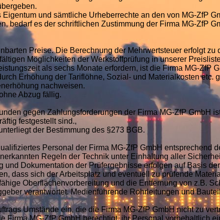
übergeben.
 Eigentum und sämtliche Urheberrechte an den von MG-ZfP Gmb
en, bedarf es der schriftlichen Zustimmung der Firma MG-ZfP G
reinbarten Preise. Die Berechnung der Mehrwertsteuer erfolgt 
fältigen Möglichkeiten der Werkstoffprüfung in unserer Preisliste 
eistungszeit als sechs Monate erfordern, ist die Firma MG-ZfP
rch Erhöhung der Tariflöhne, Sozial- und Materialkosten etc. 
enerhöhung nachweisen.
ohne Abzug fällig.
Kunden gegen Zahlungsforderungen der Firma MG-ZfP GmbH ist 
tig festgestellt sind.,
unterliegt der Bestimmung des §273 BGB.
 qualifiziertes Personal der Firma MG-ZfP GmbH entsprechend
rkannten Regeln der Technik unter Einhaltung aller Sicherheit
g und Dokumentation der Prüfergebnisse erfolgen auf Basis der
en, dass sich der Arbeitsplatz und eventuell zu prüfende Materia
ähige Oberflächenvorbereitung und die Entfernung von z.B. Sch
ggeber verantwortet. Medienführende Rohrleitungen und Bautei
ftrags Umstände ein, die die Firma MG-ZfP GmbH nicht zu vertr
ie Firma MG-ZfP GmbH berechtigt, ihr Personal vorbehaltlich e