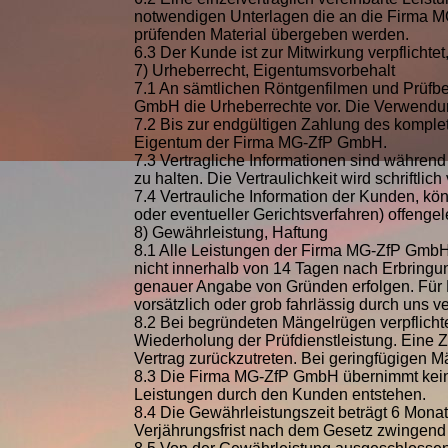
notwendigen Unterlagen die an die Firma M
prüfenden Material übergeben werden.
6.3 Der Kunde ist zur Mitwirkung verpflicht
7) Urheberrecht, Eigentumsvorbehalt
7.1 An sämtlichen Röntgenfilmen und Prüfbe
GmbH die Urheberrechte vor. Die Verwendun
7.2 Bis zur endgültigen Zahlung des kompl
Eigentum der Firma MG-ZfP GmbH.
7.3 Vertragliche Informationen sind währen
zu halten. Die Vertraulichkeit wird schriftlich
7.4 Vertrauliche Information der Kunden, kö
oder eventueller Gerichtsverfahren) offengel
8) Gewährleistung, Haftung
8.1 Alle Leistungen der Firma MG-ZfP GmbH
nicht innerhalb von 14 Tagen nach Erbringun
genauer Angabe von Gründen erfolgen. Für
vorsätzlich oder grob fahrlässig durch uns v
8.2 Bei begründeten Mängelrügen verpflich
Wiederholung der Prüfdienstleistung. Eine Z
Vertrag zurückzutreten. Bei geringfügigen M
8.3 Die Firma MG-ZfP GmbH übernimmt kein
Leistungen durch den Kunden entstehen.
8.4 Die Gewährleistungszeit beträgt 6 Monat
Verjährungsfrist nach dem Gesetz zwingend ist