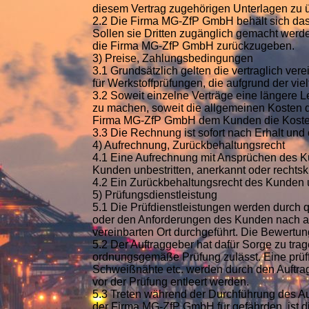
diesem Vertrag zugehörigen Unterlagen zu 
2.2 Die Firma MG-ZfP GmbH behält sich das
Sollen sie Dritten zugänglich gemacht werd
die Firma MG-ZfP GmbH zurückzugeben.
3) Preise, Zahlungsbedingungen
3.1 Grundsätzlich gelten die vertraglich ve
für Werkstoffprüfungen, die aufgrund der viel
3.2 Soweit einzelne Verträge eine längere L
zu machen, soweit die allgemeinen Kosten du
Firma MG-ZfP GmbH dem Kunden die Kost
3.3 Die Rechnung ist sofort nach Erhalt und 
4) Aufrechnung, Zurückbehaltungsrecht
4.1 Eine Aufrechnung mit Ansprüchen des 
Kunden unbestritten, anerkannt oder rechtskräf
4.2 Ein Zurückbehaltungsrecht des Kunden 
5) Prüfungsdienstleistung
5.1 Die Prüfdienstleistungen werden durch
oder den Anforderungen des Kunden nach ane
vereinbarten Ort durchgeführt. Die Bewertun
5.2 Der Auftraggeber hat dafür Sorge zu trag
ordnungsgemäße Prüfung zulässt. Eine prüff
Schweißnähte etc. werden durch den Auftra
vor der Prüfung entleert werden.
5.3 Treten während der Durchführung des Au
der Firma MG-ZfP GmbH für gefährden, ist d