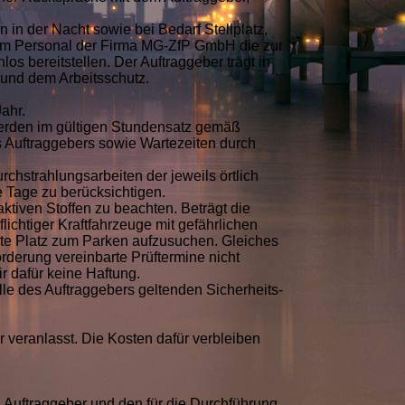
in der Nacht sowie bei Bedarf Stellplatz,
dem Personal der Firma MG-ZfP GmbH die zur
s bereitstellen. Der Auftraggeber trägt in
n und dem Arbeitsschutz.
ahr.
 werden im gültigen Stundensatz gemäß
 Auftraggebers sowie Wartezeiten durch
strahlungsarbeiten der jeweils örtlich
e Tage zu berücksichtigen.
ktiven Stoffen zu beachten. Beträgt die
chtiger Kraftfahrzeuge mit gefährlichen
nete Platz zum Parken aufzusuchen. Gleiches
örderung vereinbarte Prüftermine nicht
r dafür keine Haftung.
e des Auftraggebers geltenden Sicherheits-
r veranlasst. Die Kosten dafür verbleiben
n Auftraggeber und den für die Durchführung