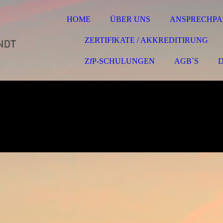
HOME
ÜBER UNS
ANSPRECHPA
ZERTIFIKATE / AKKREDITIRUNG
ZfP-SCHULUNGEN
AGB`S
GRG