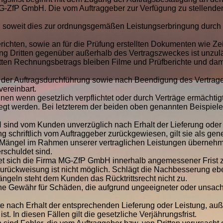
G-ZfP GmbH. Die vom Auftraggeber zur Verfügung zu stellende
et, soweit dies zur ordnungsgemäßen Leistungserbringung durch
richten, sowie an für die Prüfung erstellten Dokumenten wie Z
g Dritten gegenüber außerhalb des Vertragszweckes ist unzulä
etten Rechnungsbetrags bleiben Filme und Prüfberichte und d
d der Auftragsdurchführung sowie nach Beendigung des Vertrag
 vereinbart.
nnen wenn gesetzlich verpflichtet oder durch Verträge ermächti
egt werden. Bei letzterem der beiden oben genannten Beispiele w
 sind vom Kunden unverzüglich nach Erhalt der Lieferung oder
g schriftlich vom Auftraggeber zurückgewiesen, gilt sie als g
 Mängel im Rahmen unserer vertraglichen Leistungen übernehm
erschuldet sind.
tet sich die Firma MG-ZfP GmbH innerhalb angemessener Frist
urückweisung ist nicht möglich. Schlägt die Nachbesserung eben
ängeln steht dem Kunden das Rücktrittsrecht nicht zu.
e Gewähr für Schäden, die aufgrund ungeeigneter oder unsa
e nach Erhalt der entsprechenden Lieferung oder Leistung, auße
. In diesen Fällen gilt die gesetzliche Verjährungsfrist.