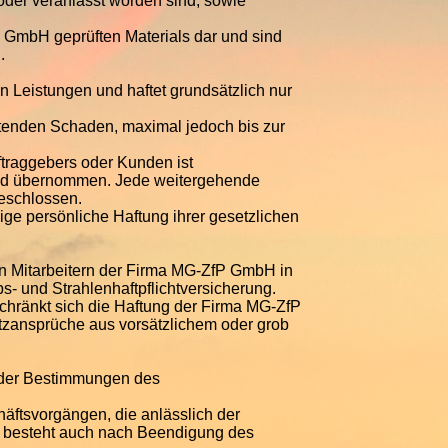
oder veranlasst worden sind, sowie
P GmbH geprüften Materials dar und sind
.
 Leistungen und haftet grundsätzlich nur
etenden Schaden, maximal jedoch bis zur
traggebers oder Kunden ist
tand übernommen. Jede weitergehende
geschlossen.
ige persönliche Haftung ihrer gesetzlichen
n Mitarbeitern der Firma MG-ZfP GmbH in
- und Strahlenhaftpflichtversicherung.
chränkt sich die Haftung der Firma MG-ZfP
ansprüche aus vorsätzlichem oder grob
g der Bestimmungen des
äftsvorgängen, die anlässlich der
g besteht auch nach Beendigung des