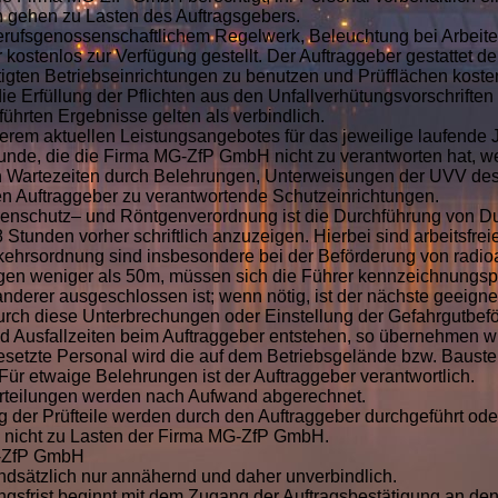
n gehen zu Lasten des Auftragsgebers.
rufsgenossenschaftlichem Regelwerk, Beleuchtung bei Arbeiten 
ostenlos zur Verfügung gestellt. Der Auftraggeber gestattet 
gten Betriebseinrichtungen zu benutzen und Prüfflächen kostenlo
die Erfüllung der Pflichten aus den Unfallverhütungsvorschrifte
eführten Ergebnisse gelten als verbindlich.
erem aktuellen Leistungsangebotes für das jeweilige laufende J
 Stunde, die die Firma MG-ZfP GmbH nicht zu verantworten hat,
ch Wartezeiten durch Belehrungen, Unterweisungen der UVV des
 den Auftraggeber zu verantwortende Schutzeinrichtungen.
schutz– und Röntgenverordnung ist die Durchführung von Durch
Stunden vorher schriftlich anzuzeigen. Hierbei sind arbeitsfrei
kehrsordnung sind insbesondere bei der Beförderung von radioa
gen weniger als 50m, müssen sich die Führer kennzeichnungspfli
anderer ausgeschlossen ist; wenn nötig, ist der nächste geeig
n durch diese Unterbrechungen oder Einstellung der Gefahrgutbef
 Ausfallzeiten beim Auftraggeber entstehen, so übernehmen wi
tzte Personal wird die auf dem Betriebsgelände bzw. Baustell
Für etwaige Belehrungen ist der Auftraggeber verantwortlich.
urteilungen werden nach Aufwand abgerechnet.
g der Prüfteile werden durch den Auftraggeber durchgeführt ode
 nicht zu Lasten der Firma MG-ZfP GmbH.
MG-ZfP GmbH
undsätzlich nur annähernd und daher unverbindlich.
tungsfrist beginnt mit dem Zugang der Auftragsbestätigung an de