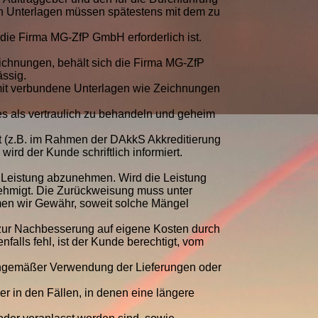
n Unterlagen müssen spätestens mit dem zu
 die Firma MG-ZfP GmbH erforderlich ist.
eichnungen, behält sich die Firma MG-ZfP
ssig.
amit verbundene Unterlagen wie Zeichnungen
es als vertraulich zu behandeln und geheim
gt (z.B. im Rahmen der DAkkS Akkreditierung
ird der Kunde schriftlich informiert.
 Leistung abzunehmen. Wird die Leistung
enehmigt. Die Zurückweisung muss unter
en wir Gewähr, soweit solche Mängel
 zur Nachbesserung auf eigene Kosten durch
falls fehl, ist der Kunde berechtigt, vom
chgemäßer Verwendung der Lieferungen oder
r in den Fällen, in denen eine längere